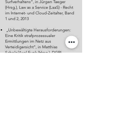
Surfverhaltens", in Jürgen Taeger
(Hrsg.), Law as a Service (LaaS) - Recht
im Internet- und Cloud-Zeitalter, Band
1 und 2, 2013
„Unbewältigte Herausforderungen:
Eine Kritik strafprozessualer
Ermittlungen im Netz aus
Verteidigersicht", in Matthias
Scholz/Axel Funk (Hrsg.), DGRI
Jahrbuch 2012 (Band 22), erschienen
2013
„Big Data und Data-Mining:
Automatisierte Strafverfolgung als
neue Wunderwaffe der
Verbrechensbekämpfung?“, in Jürgen
Taeger (Hrsg.), BIG DATA & CO – Neue
Herausforderungen für das
Informationsrecht, Band 1 und 2, 2014