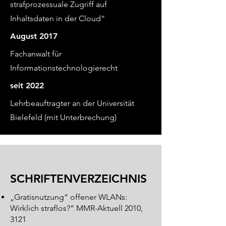
strafprozessuale Zugriff auf
Inhaltsdaten in der Cloud“
August 2017
Fachanwalt für
Informationstechnologierecht
seit 2022
Lehrbeauftragter an der Universität
Bielefeld (mit Unterbrechung)
SCHRIFTENVERZEICHNIS
„Gratisnutzung“ offener WLANs:
Wirklich straflos?“ MMR-Aktuell 2010,
3121