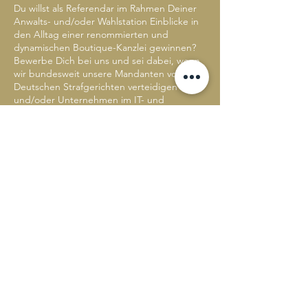
Du willst als Referendar im Rahmen Deiner
Anwalts- und/oder Wahlstation Einblicke in
den Alltag einer renommierten und
dynamischen Boutique-Kanzlei gewinnen?
Bewerbe Dich bei uns und sei dabei, wenn
wir bundesweit unsere Mandanten vor
Deutschen Strafgerichten verteidigen
und/oder Unternehmen im IT- und
Datenschutzrecht beraten.
Wir erwarten:
Ein überdurchschnittliches Interesse an
unseren Fachbereichen und eine weit
überdurchschnittliche Qualifikation der
Referendar:in
Dass sich diese Qualifikation grundsätzlich
auch in einer überdurchschnittlichen
Leistung beim ersten Staatsexamen
(und/oder anderen
Ausbildungsabschnitten) bemerkbar
gemacht hat.