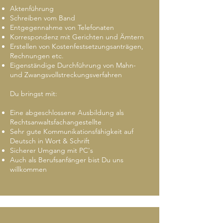
Aktenführung
Schreiben vom Band
Entgegennahme von Telefonaten
Korrespondenz mit Gerichten und Ämtern
Erstellen von Kostenfestsetzungsanträgen,
Rechnungen etc.
Eigenständige Durchführung von Mahn-
und Zwangsvollstreckungsverfahren
Du bringst mit:
Eine abgeschlossene Ausbildung als
Rechtsanwaltsfachangestellte
Sehr gute Kommunikationsfähigkeit auf
Deutsch in Wort & Schrift
Sicherer Umgang mit PC's
Auch als Berufsanfänger bist Du uns
willkommen